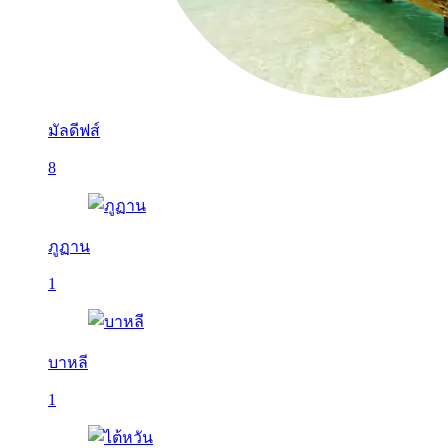
มัลดีฟส์
8
ภูฏาน
1
บาหลี
1